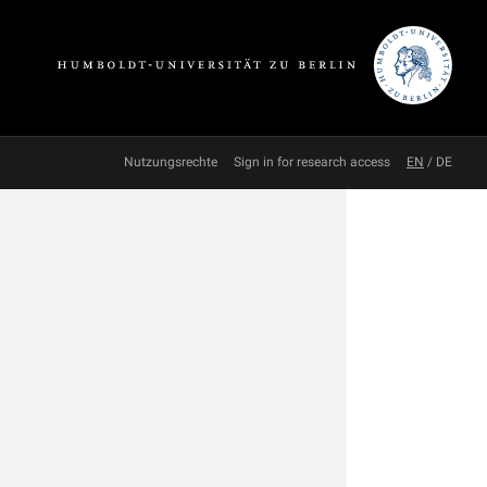
Nutzungsrechte
Sign in for research access
EN
/
DE