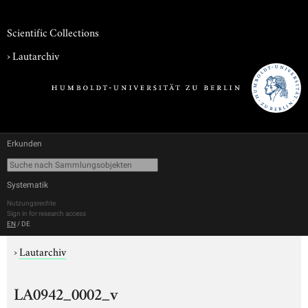
Scientific Collections
›
Lautarchiv
Erkunden
Systematik
Nutzungsrechte
Sign in for research access
EN
/
DE
›
Lautarchiv
LA0942_0002_v