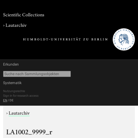
Scientific Collections
›
Lautarchiv
Erkunden
Systematik
Nutzungsrechte
Sign in for research access
EN
/
DE
›
Lautarchiv
LA1002_9999_r