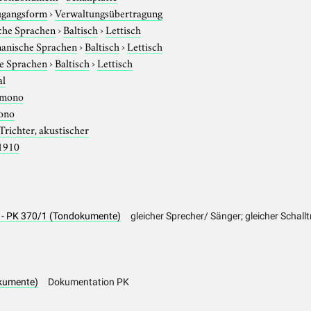
gangsform
›
Verwaltungsübertragung
che Sprachen
›
Baltisch
›
Lettisch
anische Sprachen
›
Baltisch
›
Lettisch
e Sprachen
›
Baltisch
›
Lettisch
al
mono
ono
Trichter, akustischer
1910
ng - PK 370/1 (Tondokumente)
gleicher Sprecher/ Sänger; gleicher Schall
kumente)
Dokumentation PK