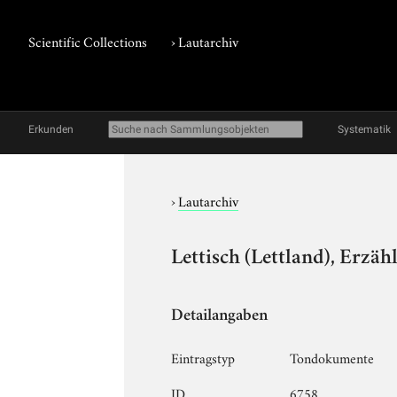
Scientific Collections
›
Lautarchiv
Erkunden
Systematik
›
Lautarchiv
Lettisch (Lettland), Erzäh
Detailangaben
Eintragstyp
Tondokumente
ID
6758