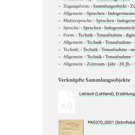
Zugangsform:
›
Sammlungsobjekt
›
Zu
Allgemein:
›
Sprachen
›
Indogermanis
Muttersprache:
›
Sprachen
›
Indogerm
Sprache:
›
Sprachen
›
Indogermanisch
Form:
›
Technik
›
Tonaufnahme
›
digit
Allgemein:
›
Technik
›
Tonaufnahme
›
Technik:
›
Technik
›
Tonaufnahme
›
m
Allgemein:
›
Technik
›
Tonaufnahme
›
Allgemein:
›
Zeitraum
›
Jahr
›
20. Jh.
›
Verknüpfte Sammlungsobjekte
Lettisch (Lettland), Erzählu
PK0370_0001 (Schriftdo