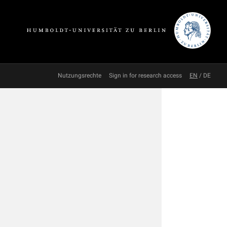
Nutzungsrechte
Sign in for research access
EN
/
DE