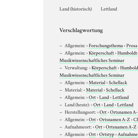
Land (historisch)
Lettland
Verschlagwortung
Allgemein:
›
Forschungsthema
›
Prosa
Allgemein:
›
Körperschaft
›
Humboldt-U
Musikwissenschaftliches Seminar
Verwaltung:
›
Körperschaft
›
Humboldt
Musikwissenschaftliches Seminar
Allgemein:
›
Material
›
Schellack
Material:
›
Material
›
Schellack
Allgemein:
›
Ort
›
Land
›
Lettland
Land (heute):
›
Ort
›
Land
›
Lettland
Herstellungsort:
›
Ort
›
Ortsnamen A
Allgemein:
›
Ort
›
Ortsnamen A-Z
›
C
Aufnahmeort:
›
Ort
›
Ortsnamen A-Z
Allgemein:
›
Ort
›
Ortstyp
›
Aufnahme