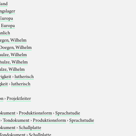
land
ngslager
Europa
›
Europa
nlich
egen, Wilhelm
Doegen, Wilhelm
hulze, Wilhelm
hulze, Wilhelm
ulze, Wilhelm
igkeit
›
lutherisch
gkeit
›
lutherisch
on
›
Projektleiter
okument
›
Produktionsform
›
Sprachstudie
›
Tondokument
›
Produktionsform
›
Sprachstudie
okument
›
Schallplatte
Tondokument
›
Schallplatte