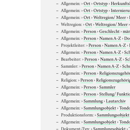
Allgemein:
›
Ort
›
Ortstyp
›
Herkunfts
Allgemein:
›
Ort
›
Ortstyp
›
Internieru
Allgemein:
›
Ort
›
Weltregion/ Meer
›
Weltregion:
›
Ort
›
Weltregion/ Meer
Allgemein:
›
Person
›
Geschlecht
›
män
Allgemein:
›
Person
›
Namen A-Z
›
Do
Projektleiter:
›
Person
›
Namen A-Z
›
Allgemein:
›
Person
›
Namen A-Z
›
Sc
Bearbeiter:
›
Person
›
Namen A-Z
›
Sc
Sammler:
›
Person
›
Namen A-Z
›
Sch
Allgemein:
›
Person
›
Religionszugehör
Religion:
›
Person
›
Religionszugehöri
Allgemein:
›
Person
›
Sammler
Allgemein:
›
Person
›
Stellung/ Funkti
Allgemein:
›
Sammlung
›
Lautarchiv
Allgemein:
›
Sammlungsobjekt
›
Tond
Produktionsform:
›
Sammlungsobjekt
Allgemein:
›
Sammlungsobjekt
›
Tond
Dokument-Typ:
›
Sammlungsobjekt
›