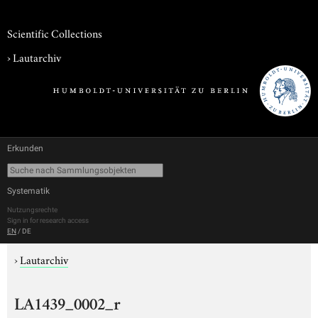
Scientific Collections
›
Lautarchiv
Erkunden
Systematik
Nutzungsrechte
Sign in for research access
EN
/
DE
›
Lautarchiv
LA1439_0002_r