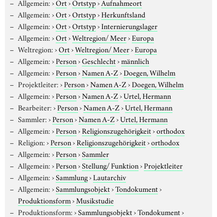
Allgemein:
›
Ort
›
Ortstyp
›
Aufnahmeort
Allgemein:
›
Ort
›
Ortstyp
›
Herkunftsland
Allgemein:
›
Ort
›
Ortstyp
›
Internierungslager
Allgemein:
›
Ort
›
Weltregion/ Meer
›
Europa
Weltregion:
›
Ort
›
Weltregion/ Meer
›
Europa
Allgemein:
›
Person
›
Geschlecht
›
männlich
Allgemein:
›
Person
›
Namen A-Z
›
Doegen, Wilhelm
Projektleiter:
›
Person
›
Namen A-Z
›
Doegen, Wilhelm
Allgemein:
›
Person
›
Namen A-Z
›
Urtel, Hermann
Bearbeiter:
›
Person
›
Namen A-Z
›
Urtel, Hermann
Sammler:
›
Person
›
Namen A-Z
›
Urtel, Hermann
Allgemein:
›
Person
›
Religionszugehörigkeit
›
orthodox
Religion:
›
Person
›
Religionszugehörigkeit
›
orthodox
Allgemein:
›
Person
›
Sammler
Allgemein:
›
Person
›
Stellung/ Funktion
›
Projektleiter
Allgemein:
›
Sammlung
›
Lautarchiv
Allgemein:
›
Sammlungsobjekt
›
Tondokument
›
Produktionsform
›
Musikstudie
Produktionsform:
›
Sammlungsobjekt
›
Tondokument
›