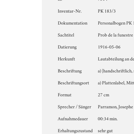
Inventar-Nr.
PK 183/3
Dokumentation
Personalbogen PK 18
Sachtitel
Prob de la funestre
Datierung
1916-05-06
Herkunft
Lautabteilung an d
Beschriftung
a) [handschriftlich,
Beschriftungsort
a) Plattenlabel, Mitt
Format
27 cm
Sprecher / Sänger
Parramon, Josephe
Aufnahmedauer
00:34 min.
Erhaltungszustand
sehr gut