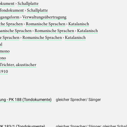
okument
›
Schallplatte
Tondokument
›
Schallplatte
gangsform
›
Verwaltungsübertragung
che Sprachen
›
Romanische Sprachen
›
Katalanisch
anische Sprachen
›
Romanische Sprachen
›
Katalanisch
e Sprachen
›
Romanische Sprachen
›
Katalanisch
al
mono
ono
Trichter, akustischer
1910
lung - PK 188 (Tondokumente)
gleicher Sprecher/ Sänger
- PK 183/1 (Tondokumente)
gleicher Sprecher/ Sänger; gleicher Schal