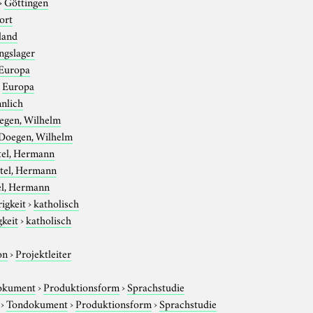
›
Göttingen
ort
land
ngslager
Europa
›
Europa
nlich
egen, Wilhelm
Doegen, Wilhelm
tel, Hermann
tel, Hermann
el, Hermann
igkeit
›
katholisch
gkeit
›
katholisch
on
›
Projektleiter
okument
›
Produktionsform
›
Sprachstudie
›
Tondokument
›
Produktionsform
›
Sprachstudie