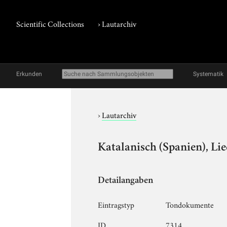
Scientific Collections
›
Lautarchiv
Erkunden
Systematik
›
Lautarchiv
Katalanisch (Spanien), Lie
Detailangaben
Eintragstyp
Tondokumente
ID
7314