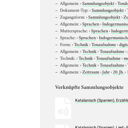
Allgemein:
›
Sammlungsobjekt
›
Tond
Dokument-Typ:
›
Sammlungsobjekt
›
Zugangsform:
›
Sammlungsobjekt
›
Zu
Allgemein:
›
Sprachen
›
Indogermanis
Muttersprache:
›
Sprachen
›
Indogerm
Sprache:
›
Sprachen
›
Indogermanisch
Form:
›
Technik
›
Tonaufnahme
›
digit
Allgemein:
›
Technik
›
Tonaufnahme
›
Technik:
›
Technik
›
Tonaufnahme
›
m
Allgemein:
›
Technik
›
Tonaufnahme
›
Allgemein:
›
Zeitraum
›
Jahr
›
20. Jh.
›
Verknüpfte Sammlungsobjekte
Katalanisch (Spanien), Erzäh
Katalanisch (Spanien), Lied 