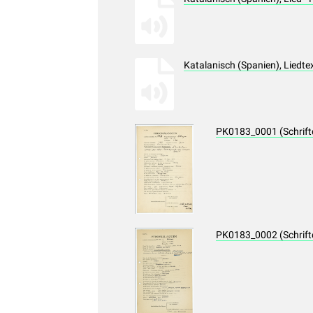
Katalanisch (Spanien), Liedt
PK0183_0001 (Schrif
PK0183_0002 (Schrif