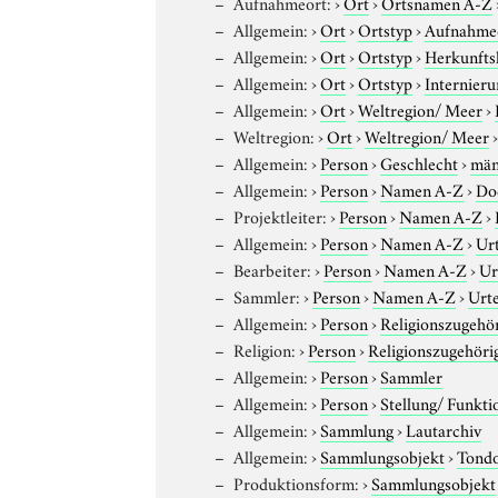
Aufnahmeort:
›
Ort
›
Ortsnamen A-Z
Allgemein:
›
Ort
›
Ortstyp
›
Aufnahme
Allgemein:
›
Ort
›
Ortstyp
›
Herkunfts
Allgemein:
›
Ort
›
Ortstyp
›
Internieru
Allgemein:
›
Ort
›
Weltregion/ Meer
›
Weltregion:
›
Ort
›
Weltregion/ Meer
Allgemein:
›
Person
›
Geschlecht
›
män
Allgemein:
›
Person
›
Namen A-Z
›
Do
Projektleiter:
›
Person
›
Namen A-Z
›
Allgemein:
›
Person
›
Namen A-Z
›
Ur
Bearbeiter:
›
Person
›
Namen A-Z
›
Ur
Sammler:
›
Person
›
Namen A-Z
›
Urt
Allgemein:
›
Person
›
Religionszugehör
Religion:
›
Person
›
Religionszugehöri
Allgemein:
›
Person
›
Sammler
Allgemein:
›
Person
›
Stellung/ Funkti
Allgemein:
›
Sammlung
›
Lautarchiv
Allgemein:
›
Sammlungsobjekt
›
Tond
Produktionsform:
›
Sammlungsobjekt