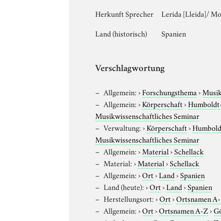
Herkunft Sprecher
Lerida [Lleida]/ M
Land (historisch)
Spanien
Verschlagwortung
Allgemein:
›
Forschungsthema
›
Musi
Allgemein:
›
Körperschaft
›
Humboldt-U
Musikwissenschaftliches Seminar
Verwaltung:
›
Körperschaft
›
Humboldt
Musikwissenschaftliches Seminar
Allgemein:
›
Material
›
Schellack
Material:
›
Material
›
Schellack
Allgemein:
›
Ort
›
Land
›
Spanien
Land (heute):
›
Ort
›
Land
›
Spanien
Herstellungsort:
›
Ort
›
Ortsnamen A
Allgemein:
›
Ort
›
Ortsnamen A-Z
›
Gö