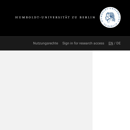
Nutzungsrechte
Sign in for research access
EN
/
DE