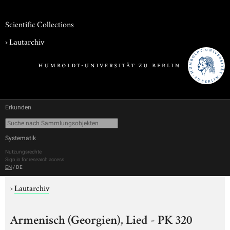
Scientific Collections
›
Lautarchiv
Erkunden
Systematik
Nutzungsrechte
Sign in for research access
EN
/
DE
›
Lautarchiv
Armenisch (Georgien), Lied - PK 320