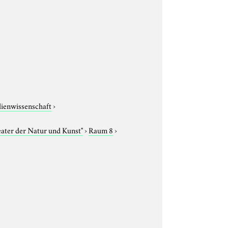
dienwissenschaft
›
eater der Natur und Kunst"
›
Raum 8
›