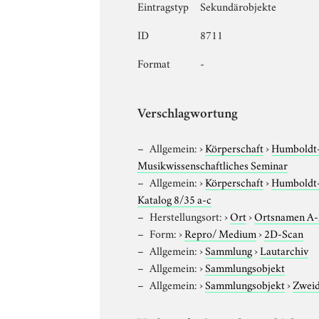
Eintragstyp
Sekundärobjekte
ID
8711
Format
-
Verschlagwortung
Allgemein:
›
Körperschaft
›
Humboldt-U
Musikwissenschaftliches Seminar
Allgemein:
›
Körperschaft
›
Humboldt-U
Katalog 8/35 a-c
Herstellungsort:
›
Ort
›
Ortsnamen A
Form:
›
Repro/ Medium
›
2D-Scan
Allgemein:
›
Sammlung
›
Lautarchiv
Allgemein:
›
Sammlungsobjekt
Allgemein:
›
Sammlungsobjekt
›
Zweid