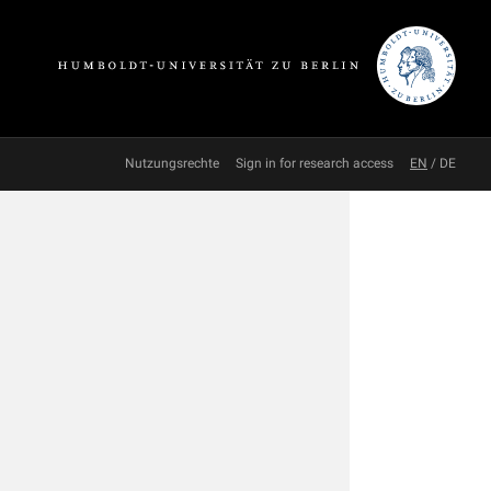
Nutzungsrechte
Sign in for research access
EN
/
DE