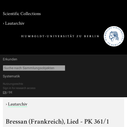
Scientific Collections
›
Lautarchiv
Erkunden
Systematik
Nutzungsrechte
Sign in for research access
EN
/
DE
›
Lautarchiv
Bressan (Frankreich), Lied - PK 361/1