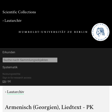
Scientific Collections
›
Lautarchiv
Erkunden
Systematik
Nutzungsrechte
Sign in for research access
EN
/
DE
›
Lautarchiv
Armenisch (Georgien), Liedtext - PK