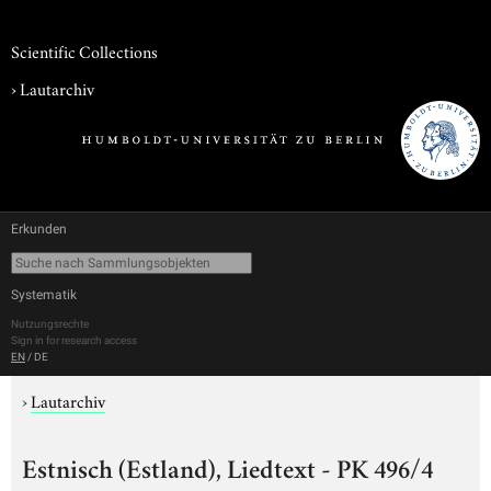
Scientific Collections
›
Lautarchiv
Erkunden
Systematik
Nutzungsrechte
Sign in for research access
EN
/
DE
›
Lautarchiv
Estnisch (Estland), Liedtext - PK 496/4