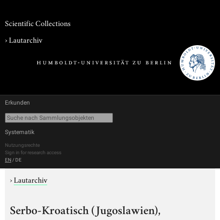
Scientific Collections
›
Lautarchiv
Erkunden
Systematik
Nutzungsrechte
Sign in for research access
EN
/
DE
›
Lautarchiv
Serbo-Kroatisch (Jugoslawien),