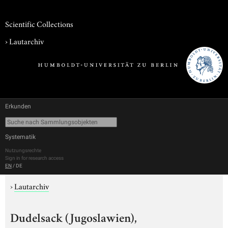
Scientific Collections
›
Lautarchiv
Erkunden
Systematik
Nutzungsrechte
Sign in for research access
EN
/
DE
›
Lautarchiv
Dudelsack (Jugoslawien),