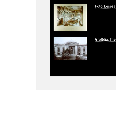
Foto, Lesesaa
Großdia, The