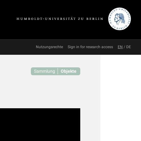
Nutzungsrechte
Sign in for research access
EN
/
DE
Sammlung
Objekte