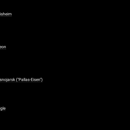
sisheim
beon
snojarsk ("Pallas-Eisen")
igle