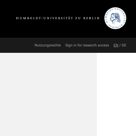
Nutzungsrechte
Sign in for research access
EN
/
DE