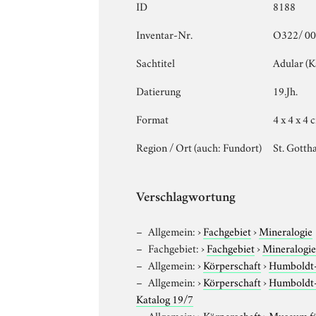
ID
8188
Inventar-Nr.
O322/ 0
Sachtitel
Adular (K
Datierung
19.Jh.
Format
4 x 4 x 4 
Region / Ort (auch: Fundort)
St. Gotth
Verschlagwortung
Allgemein:
›
Fachgebiet
›
Mineralogie
Fachgebiet:
›
Fachgebiet
›
Mineralogi
Allgemein:
›
Körperschaft
›
Humboldt-U
Allgemein:
›
Körperschaft
›
Humboldt-U
Katalog 19/7
Allgemein:
›
Körperschaft
›
Museum für