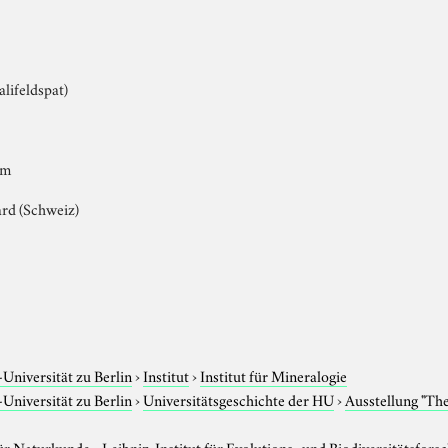
0
alifeldspat)
cm
ard (Schweiz)
e
niversität zu Berlin
›
Institut
›
Institut für Mineralogie
niversität zu Berlin
›
Universitätsgeschichte der HU
›
Ausstellung "Th
 Naturkunde - Leibniz-Institut für Evolutions- und Biodiversitätsfors