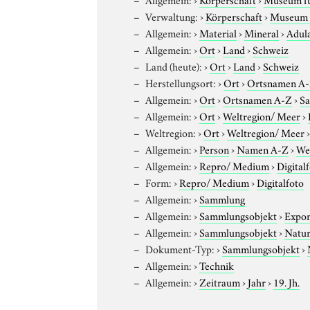
Verwaltung:
›
Körperschaft
›
Museum f
Allgemein:
›
Material
›
Mineral
›
Adul
Allgemein:
›
Ort
›
Land
›
Schweiz
Land (heute):
›
Ort
›
Land
›
Schweiz
Herstellungsort:
›
Ort
›
Ortsnamen A
Allgemein:
›
Ort
›
Ortsnamen A-Z
›
Sa
Allgemein:
›
Ort
›
Weltregion/ Meer
›
Weltregion:
›
Ort
›
Weltregion/ Meer
Allgemein:
›
Person
›
Namen A-Z
›
Wei
Allgemein:
›
Repro/ Medium
›
Digital
Form:
›
Repro/ Medium
›
Digitalfoto
Allgemein:
›
Sammlung
Allgemein:
›
Sammlungsobjekt
›
Expo
Allgemein:
›
Sammlungsobjekt
›
Natur
Dokument-Typ:
›
Sammlungsobjekt
›
Allgemein:
›
Technik
Allgemein:
›
Zeitraum
›
Jahr
›
19. Jh.