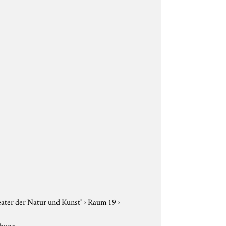
eater der Natur und Kunst"
›
Raum 19
›
chung