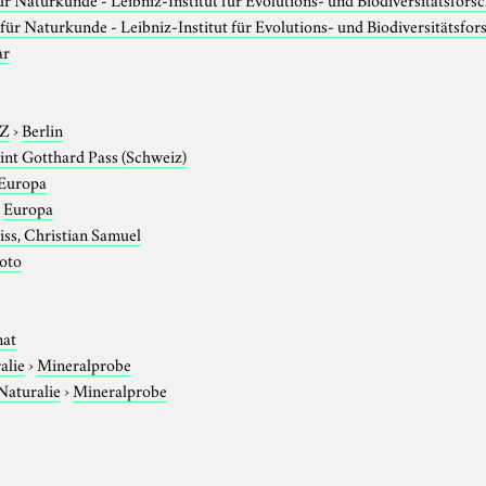
ür Naturkunde - Leibniz-Institut für Evolutions- und Biodiversitätsfo
ar
-Z
›
Berlin
int Gotthard Pass (Schweiz)
Europa
›
Europa
ss, Christian Samuel
foto
nat
alie
›
Mineralprobe
Naturalie
›
Mineralprobe