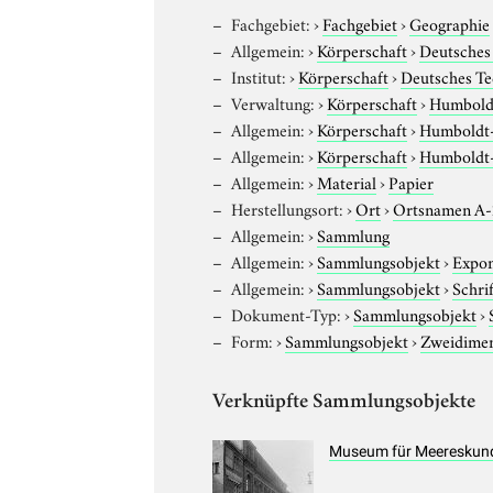
Fachgebiet:
›
Fachgebiet
›
Geographie
Allgemein:
›
Körperschaft
›
Deutsche
Institut:
›
Körperschaft
›
Deutsches T
Verwaltung:
›
Körperschaft
›
Humboldt
Allgemein:
›
Körperschaft
›
Humboldt-U
Allgemein:
›
Körperschaft
›
Humboldt-U
Allgemein:
›
Material
›
Papier
Herstellungsort:
›
Ort
›
Ortsnamen A
Allgemein:
›
Sammlung
Allgemein:
›
Sammlungsobjekt
›
Expo
Allgemein:
›
Sammlungsobjekt
›
Schri
Dokument-Typ:
›
Sammlungsobjekt
›
Form:
›
Sammlungsobjekt
›
Zweidimen
Verknüpfte Sammlungsobjekte
Museum für Meereskun