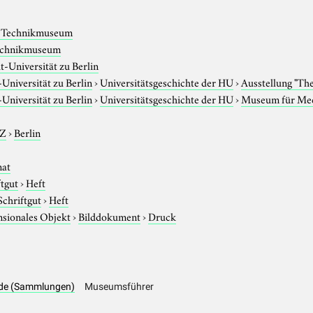
s Technikmuseum
echnikmuseum
-Universität zu Berlin
niversität zu Berlin
›
Universitätsgeschichte der HU
›
Ausstellung "Th
niversität zu Berlin
›
Universitätsgeschichte der HU
›
Museum für Me
-Z
›
Berlin
nat
ftgut
›
Heft
Schriftgut
›
Heft
sionales Objekt
›
Bilddokument
›
Druck
de (Sammlungen)
Museumsführer