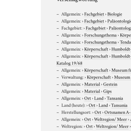
Verschlagwortung
Allgemein:
›
Fachgebiet
›
Biologie
Allgemein:
›
Fachgebiet
›
Paläontologi
Fachgebiet:
›
Fachgebiet
›
Paläontolog
Allgemein:
›
Forschungsthema
›
Körpe
Allgemein:
›
Forschungsthema
›
Tenda
Allgemein:
›
Körperschaft
›
Humboldt-U
Allgemein:
›
Körperschaft
›
Humboldt-U
Katalog 19/68
Allgemein:
›
Körperschaft
›
Museum für
Verwaltung:
›
Körperschaft
›
Museum f
Allgemein:
›
Material
›
Gestein
Allgemein:
›
Material
›
Gips
Allgemein:
›
Ort
›
Land
›
Tansania
Land (heute):
›
Ort
›
Land
›
Tansania
Herstellungsort:
›
Ort
›
Ortsnamen A
Allgemein:
›
Ort
›
Weltregion/ Meer
›
Weltregion:
›
Ort
›
Weltregion/ Meer