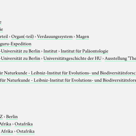
e
ie
rteil
›
Organ(-teil)
›
Verdauungssystem
›
Magen
guru-Expedition
niversität zu Berlin
›
Institut
›
Institut für Paläontologie
niversität zu Berlin
›
Universitätsgeschichte der HU
›
Ausstellung "Th
 Naturkunde - Leibniz-Institut für Evolutions- und Biodiversitätsfors
ür Naturkunde - Leibniz-Institut für Evolutions- und Biodiversitätsfo
-Z
›
Berlin
Afrika
›
Ostafrika
›
Afrika
›
Ostafrika