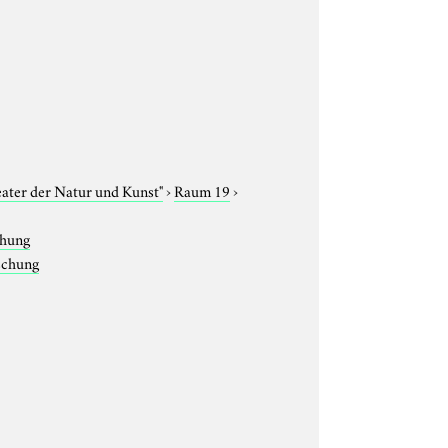
eater der Natur und Kunst"
›
Raum 19
›
chung
rschung