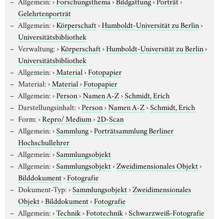
Allgemein:
›
Forschungsthema
›
Bildgattung
›
Porträt
›
Gelehrtenporträt
Allgemein:
›
Körperschaft
›
Humboldt-Universität zu Berlin
›
Universitätsbibliothek
Verwaltung:
›
Körperschaft
›
Humboldt-Universität zu Berlin
›
Universitätsbibliothek
Allgemein:
›
Material
›
Fotopapier
Material:
›
Material
›
Fotopapier
Allgemein:
›
Person
›
Namen A-Z
›
Schmidt, Erich
Darstellungsinhalt:
›
Person
›
Namen A-Z
›
Schmidt, Erich
Form:
›
Repro/ Medium
›
2D-Scan
Allgemein:
›
Sammlung
›
Porträtsammlung Berliner
Hochschullehrer
Allgemein:
›
Sammlungsobjekt
Allgemein:
›
Sammlungsobjekt
›
Zweidimensionales Objekt
›
Bilddokument
›
Fotografie
Dokument-Typ:
›
Sammlungsobjekt
›
Zweidimensionales
Objekt
›
Bilddokument
›
Fotografie
Allgemein:
›
Technik
›
Fototechnik
›
Schwarzweiß-Fotografie