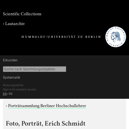
Scientific Collections
›
Lautarchiv
Erkunden
Systematik
Nutzungsrechte
Sign in for research access
EN
/
DE
›
Porträtsammlung Berliner Hochschullehrer
Foto, Porträt, Erich Schmidt