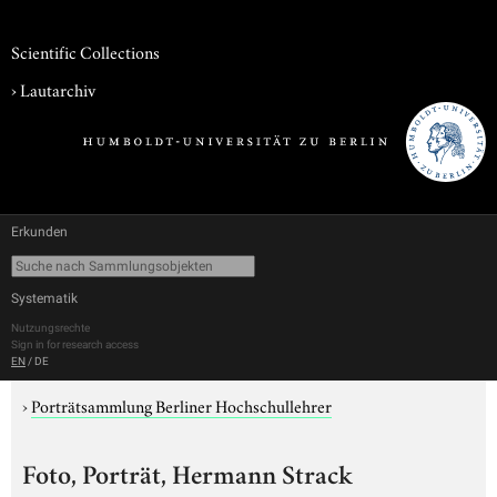
Scientific Collections
›
Lautarchiv
Erkunden
Systematik
Nutzungsrechte
Sign in for research access
EN
/
DE
›
Porträtsammlung Berliner Hochschullehrer
Foto, Porträt, Hermann Strack