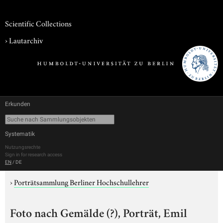
Scientific Collections
›
Lautarchiv
Erkunden
Systematik
Nutzungsrechte
Sign in for research access
EN
/
DE
›
Porträtsammlung Berliner Hochschullehrer
Foto nach Gemälde (?), Porträt, Emil