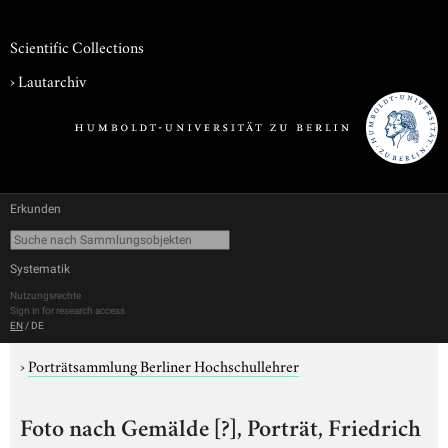
Scientific Collections
›
Lautarchiv
Erkunden
Systematik
Nutzungsrechte
Sign in for research access
EN
/
DE
›
Porträtsammlung Berliner Hochschullehrer
Foto nach Gemälde [?], Porträt, Friedrich