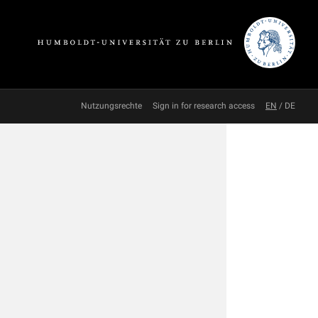
Nutzungsrechte
Sign in for research access
EN
/
DE