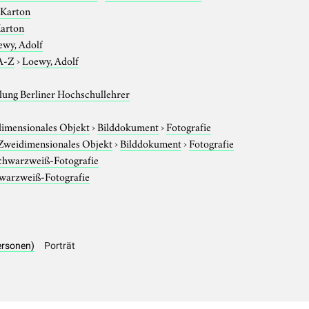
 Karton
Karton
ewy, Adolf
A-Z
›
Loewy, Adolf
ung Berliner Hochschullehrer
imensionales Objekt
›
Bilddokument
›
Fotografie
Zweidimensionales Objekt
›
Bilddokument
›
Fotografie
chwarzweiß-Fotografie
warzweiß-Fotografie
ersonen)
Porträt