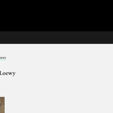
hrer
f Loewy