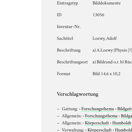
Eintragstyp
Bilddokumente
ID
13056
Inventar-Nr.
Sachtitel
Loewy, Adolf
Beschriftung
a) A.Loewy (Physio [?]
Beschriftungsort
a) Bildrand o.r. b) Rü
Format
Bild 14,6 x 10,2
Verschlagwortung
Gattung:
›
Forschungsthema
›
Bildgat
Allgemein:
›
Forschungsthema
›
Bildg
Allgemein:
›
Körperschaft
›
Humboldt-U
Verwaltung:
›
Körperschaft
›
Humboldt