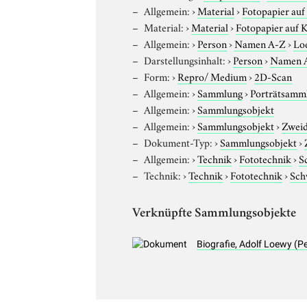
Allgemein:
›
Material
›
Fotopapier auf
Material:
›
Material
›
Fotopapier auf 
Allgemein:
›
Person
›
Namen A-Z
›
Lo
Darstellungsinhalt:
›
Person
›
Namen 
Form:
›
Repro/ Medium
›
2D-Scan
Allgemein:
›
Sammlung
›
Porträtsamml
Allgemein:
›
Sammlungsobjekt
Allgemein:
›
Sammlungsobjekt
›
Zweid
Dokument-Typ:
›
Sammlungsobjekt
›
Allgemein:
›
Technik
›
Fototechnik
›
S
Technik:
›
Technik
›
Fototechnik
›
Sch
Verknüpfte Sammlungsobjekte
Biografie, Adolf Loewy (P