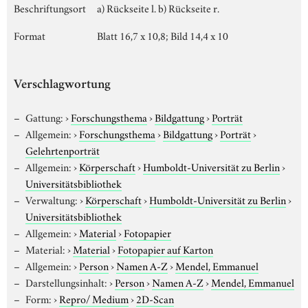
Beschriftungsort
a) Rückseite l. b) Rückseite r.
Format
Blatt 16,7 x 10,8; Bild 14,4 x 10
Verschlagwortung
Gattung:
›
Forschungsthema
›
Bildgattung
›
Porträt
Allgemein:
›
Forschungsthema
›
Bildgattung
›
Porträt
›
Gelehrtenporträt
Allgemein:
›
Körperschaft
›
Humboldt-Universität zu Berlin
›
Universitätsbibliothek
Verwaltung:
›
Körperschaft
›
Humboldt-Universität zu Berlin
›
Universitätsbibliothek
Allgemein:
›
Material
›
Fotopapier
Material:
›
Material
›
Fotopapier auf Karton
Allgemein:
›
Person
›
Namen A-Z
›
Mendel, Emmanuel
Darstellungsinhalt:
›
Person
›
Namen A-Z
›
Mendel, Emmanuel
Form:
›
Repro/ Medium
›
2D-Scan