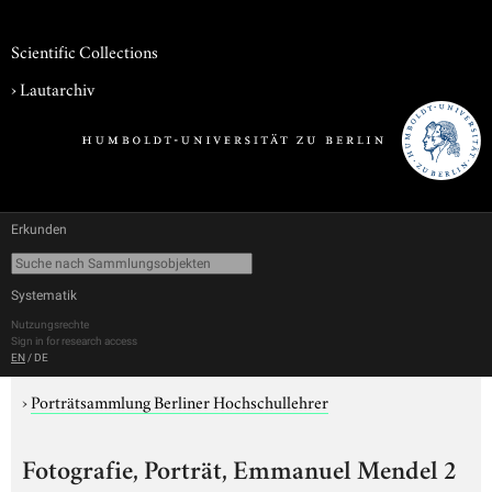
Scientific Collections
›
Lautarchiv
Erkunden
Systematik
Nutzungsrechte
Sign in for research access
EN
/
DE
›
Porträtsammlung Berliner Hochschullehrer
Fotografie, Porträt, Emmanuel Mendel 2