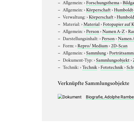
Allgemein:
›
Forschungsthema
›
Bildg
Allgemein:
›
Körperschaft
›
Humboldt-U
Verwaltung:
›
Körperschaft
›
Humboldt
Material:
›
Material
›
Fotopapier auf 
Allgemein:
›
Person
›
Namen A-Z
›
Ra
Darstellungsinhalt:
›
Person
›
Namen 
Form:
›
Repro/ Medium
›
2D-Scan
Allgemein:
›
Sammlung
›
Porträtsamml
Dokument-Typ:
›
Sammlungsobjekt
›
Technik:
›
Technik
›
Fototechnik
›
Sch
Verknüpfte Sammlungsobjekte
Biografie, Adolphe Ramb