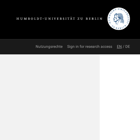
Nutzungsrechte
Sign in for research access
EN
/
DE