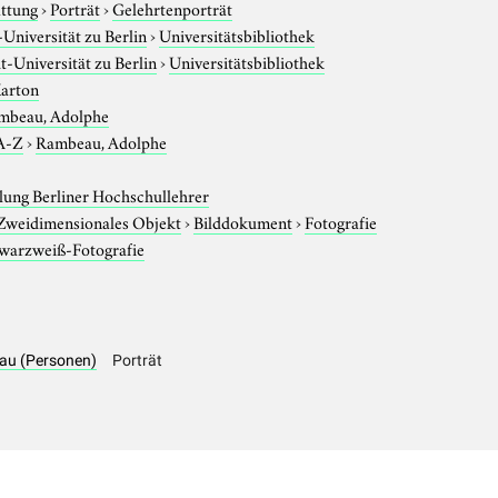
attung
›
Porträt
›
Gelehrtenporträt
niversität zu Berlin
›
Universitätsbibliothek
-Universität zu Berlin
›
Universitätsbibliothek
Karton
mbeau, Adolphe
A-Z
›
Rambeau, Adolphe
ung Berliner Hochschullehrer
Zweidimensionales Objekt
›
Bilddokument
›
Fotografie
warzweiß-Fotografie
eau (Personen)
Porträt