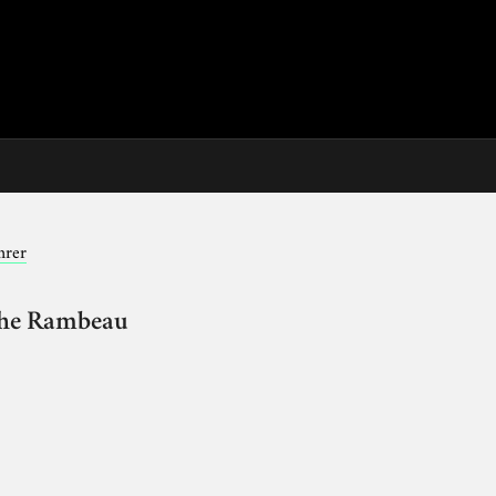
hrer
lphe Rambeau