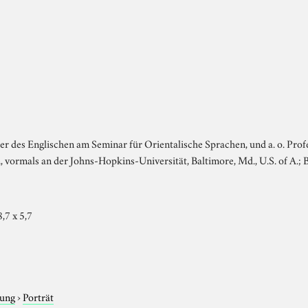
er des Englischen am Seminar für Orientalische Sprachen, und a. o. Pro
, vormals an der Johns-Hopkins-Universität, Baltimore, Md., U.S. of A.; Be
8,7 x 5,7
tung
›
Porträt