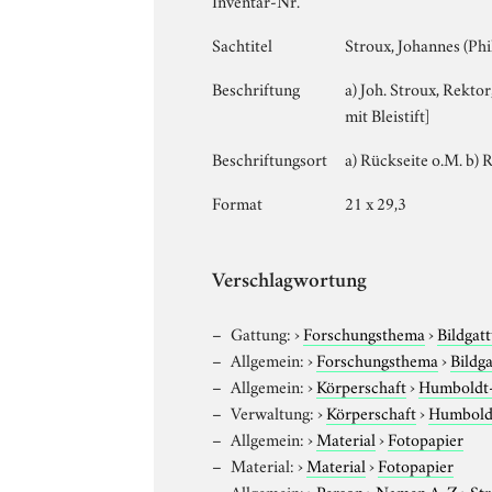
Sachtitel
Stroux, Johannes (Phi
Beschriftung
a) Joh. Stroux, Rektor
mit Bleistift]
Beschriftungsort
a) Rückseite o.M. b) 
Format
21 x 29,3
Verschlagwortung
Gattung:
›
Forschungsthema
›
Bildgat
Allgemein:
›
Forschungsthema
›
Bildg
Allgemein:
›
Körperschaft
›
Humboldt-U
Verwaltung:
›
Körperschaft
›
Humboldt
Allgemein:
›
Material
›
Fotopapier
Material:
›
Material
›
Fotopapier
Allgemein:
›
Person
›
Namen A-Z
›
Str