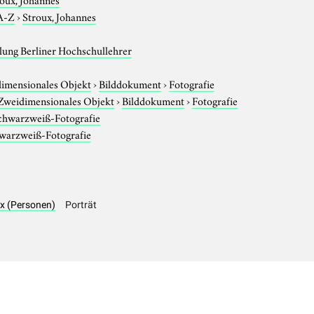
A-Z
›
Stroux, Johannes
ung Berliner Hochschullehrer
imensionales Objekt
›
Bilddokument
›
Fotografie
Zweidimensionales Objekt
›
Bilddokument
›
Fotografie
chwarzweiß-Fotografie
warzweiß-Fotografie
ux (Personen)
Porträt