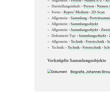
Darstellungsinhalt:
›
Person
›
Namen 
Form:
›
Repro/ Medium
›
2D-Scan
Allgemein:
›
Sammlung
›
Porträtsamml
Allgemein:
›
Sammlungsobjekt
Allgemein:
›
Sammlungsobjekt
›
Zweid
Dokument-Typ:
›
Sammlungsobjekt
›
Allgemein:
›
Technik
›
Fototechnik
›
S
Technik:
›
Technik
›
Fototechnik
›
Sch
Verknüpfte Sammlungsobjekte
Biografie, Johannes Stro