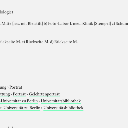
lologie)
, Mitte [hss. mit Bleistift] b) Foto-Labor I. med. Klinik [Stempel] c) Schuma
Rückseite M. c) Rückseite M. d) Rückseite M.
tung
›
Porträt
attung
›
Porträt
›
Gelehrtenporträt
niversität zu Berlin
›
Universitätsbibliothek
-Universität zu Berlin
›
Universitätsbibliothek
oux, Johannes