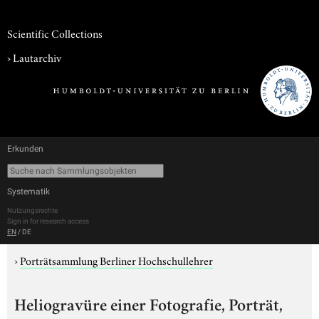
Scientific Collections
›
Lautarchiv
Erkunden
Systematik
Nutzungsrechte
Sign in for research access
EN
/
DE
›
Porträtsammlung Berliner Hochschullehrer
Heliogravüre einer Fotografie, Porträt,