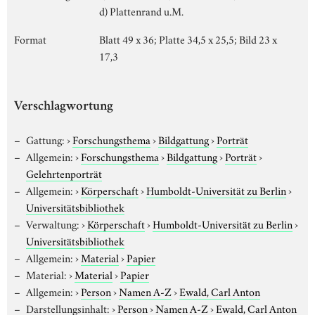
d) Plattenrand u.M.
Format
Blatt 49 x 36; Platte 34,5 x 25,5; Bild 23 x
17,3
Verschlagwortung
Gattung:
›
Forschungsthema
›
Bildgattung
›
Porträt
Allgemein:
›
Forschungsthema
›
Bildgattung
›
Porträt
›
Gelehrtenporträt
Allgemein:
›
Körperschaft
›
Humboldt-Universität zu Berlin
›
Universitätsbibliothek
Verwaltung:
›
Körperschaft
›
Humboldt-Universität zu Berlin
›
Universitätsbibliothek
Allgemein:
›
Material
›
Papier
Material:
›
Material
›
Papier
Allgemein:
›
Person
›
Namen A-Z
›
Ewald, Carl Anton
Darstellungsinhalt:
›
Person
›
Namen A-Z
›
Ewald, Carl Anton