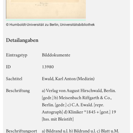
© Humboldt-Universität zu Berlin, Universitätsbibliothek
Detailangaben
Eintragstyp
Bilddokumente
ID
13980
Sachtitel
Ewald, Karl Anton (Medizin)
Beschriftung
a) Verlag von August Hirschwald, Berlin.
[gedr.] b) Meisenbach Riffgarth & Co.,
Berlin. [gedr.] c) C.A. Ewald. [repr.
Autograph] d) Kliniker *1845 + [gest.] 19
[hss. mit Bleistift]
Beschriftungsort
a) Bildrand u.l. b) Bildrand u.l. c) Blatt u.M.