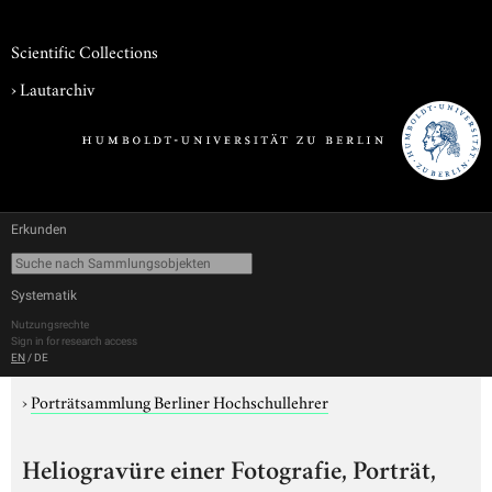
Scientific Collections
›
Lautarchiv
Erkunden
Systematik
Nutzungsrechte
Sign in for research access
EN
/
DE
›
Porträtsammlung Berliner Hochschullehrer
Heliogravüre einer Fotografie, Porträt,