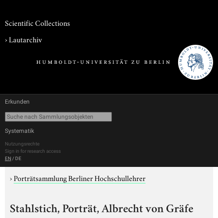
Scientific Collections
›
Lautarchiv
Erkunden
Systematik
Nutzungsrechte
Sign in for research access
EN
/
DE
›
Porträtsammlung Berliner Hochschullehrer
Stahlstich, Porträt, Albrecht von Gräfe