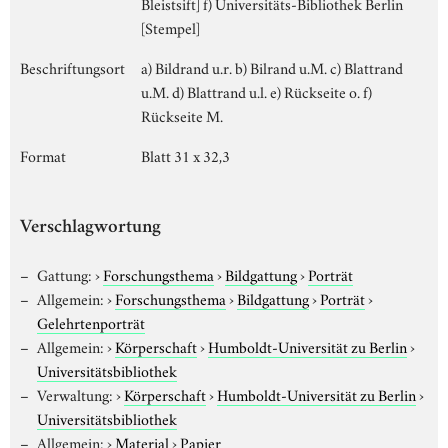
Bleistsift] f) Universitäts-Bibliothek Berlin
[Stempel]
Beschriftungsort
a) Bildrand u.r. b) Bilrand u.M. c) Blattrand
u.M. d) Blattrand u.l. e) Rückseite o. f)
Rückseite M.
Format
Blatt 31 x 32,3
Verschlagwortung
Gattung:
›
Forschungsthema
›
Bildgattung
›
Porträt
Allgemein:
›
Forschungsthema
›
Bildgattung
›
Porträt
›
Gelehrtenporträt
Allgemein:
›
Körperschaft
›
Humboldt-Universität zu Berlin
›
Universitätsbibliothek
Verwaltung:
›
Körperschaft
›
Humboldt-Universität zu Berlin
›
Universitätsbibliothek
Allgemein:
›
Material
›
Papier