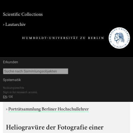
Scientific Collections
›
Lautarchiv
Erkunden
Systematik
Nutzungsrechte
Sign in for research access
EN
/
DE
›
Porträtsammlung Berliner Hochschullehrer
Heliogravüre der Fotografie einer