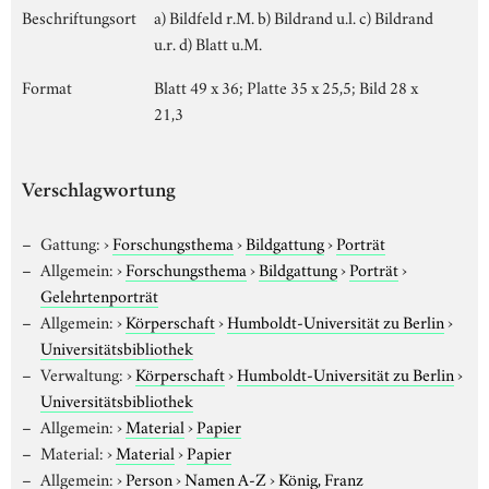
Beschriftungsort
a) Bildfeld r.M. b) Bildrand u.l. c) Bildrand
u.r. d) Blatt u.M.
Format
Blatt 49 x 36; Platte 35 x 25,5; Bild 28 x
21,3
Verschlagwortung
Gattung:
›
Forschungsthema
›
Bildgattung
›
Porträt
Allgemein:
›
Forschungsthema
›
Bildgattung
›
Porträt
›
Gelehrtenporträt
Allgemein:
›
Körperschaft
›
Humboldt-Universität zu Berlin
›
Universitätsbibliothek
Verwaltung:
›
Körperschaft
›
Humboldt-Universität zu Berlin
›
Universitätsbibliothek
Allgemein:
›
Material
›
Papier
Material:
›
Material
›
Papier
Allgemein:
›
Person
›
Namen A-Z
›
König, Franz