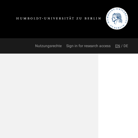
Nutzungsrechte
Sign in for research access
EN
/
DE