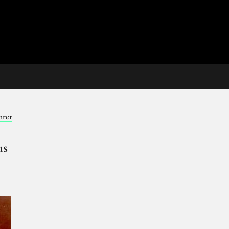
hrer
us