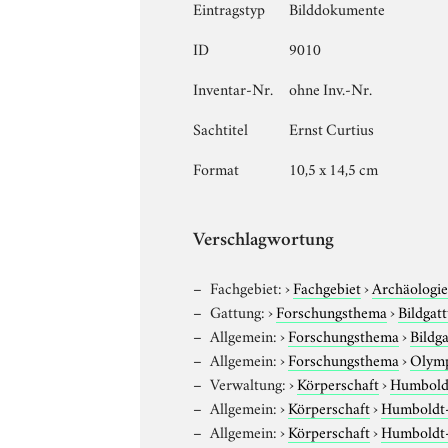
Eintragstyp
Bilddokumente
ID
9010
Inventar-Nr.
ohne Inv.-Nr.
Sachtitel
Ernst Curtius
Format
10,5 x 14,5 cm
Verschlagwortung
Fachgebiet:
›
Fachgebiet
›
Archäologi
Gattung:
›
Forschungsthema
›
Bildgat
Allgemein:
›
Forschungsthema
›
Bildg
Allgemein:
›
Forschungsthema
›
Olym
Verwaltung:
›
Körperschaft
›
Humboldt
Allgemein:
›
Körperschaft
›
Humboldt-U
Allgemein:
›
Körperschaft
›
Humboldt-U