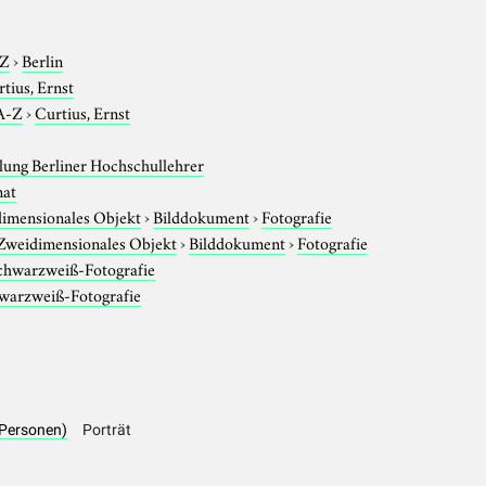
-Z
›
Berlin
tius, Ernst
A-Z
›
Curtius, Ernst
ung Berliner Hochschullehrer
nat
imensionales Objekt
›
Bilddokument
›
Fotografie
Zweidimensionales Objekt
›
Bilddokument
›
Fotografie
chwarzweiß-Fotografie
warzweiß-Fotografie
 (Personen)
Porträt