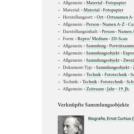
Allgemein:
›
Material
›
Fotopapier
Material:
›
Material
›
Fotopapier
Herstellungsort:
›
Ort
›
Ortsnamen A
Allgemein:
›
Person
›
Namen A-Z
›
Cur
Darstellungsinhalt:
›
Person
›
Namen 
Form:
›
Repro/ Medium
›
2D-Scan
Allgemein:
›
Sammlung
›
Porträtsamml
Allgemein:
›
Sammlungsobjekt
›
Expo
Allgemein:
›
Sammlungsobjekt
›
Zweid
Dokument-Typ:
›
Sammlungsobjekt
›
Allgemein:
›
Technik
›
Fototechnik
›
S
Technik:
›
Technik
›
Fototechnik
›
Sch
Allgemein:
›
Zeitraum
›
Jahr
›
19. Jh.
Verknüpfte Sammlungsobjekte
Biografie, Ernst Curtius