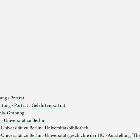
e
tung
›
Porträt
attung
›
Porträt
›
Gelehrtenporträt
pia-Grabung
-Universität zu Berlin
niversität zu Berlin
›
Universitätsbibliothek
niversität zu Berlin
›
Universitätsgeschichte der HU
›
Ausstellung "Th