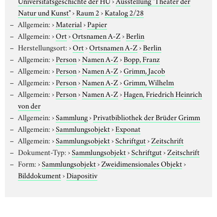
Universitätsgeschichte der HU
›
Ausstellung "Theater der
Natur und Kunst"
›
Raum 2
›
Katalog 2/28
Allgemein:
›
Material
›
Papier
Allgemein:
›
Ort
›
Ortsnamen A-Z
›
Berlin
Herstellungsort:
›
Ort
›
Ortsnamen A-Z
›
Berlin
Allgemein:
›
Person
›
Namen A-Z
›
Bopp, Franz
Allgemein:
›
Person
›
Namen A-Z
›
Grimm, Jacob
Allgemein:
›
Person
›
Namen A-Z
›
Grimm, Wilhelm
Allgemein:
›
Person
›
Namen A-Z
›
Hagen, Friedrich Heinrich
von der
Allgemein:
›
Sammlung
›
Privatbibliothek der Brüder Grimm
Allgemein:
›
Sammlungsobjekt
›
Exponat
Allgemein:
›
Sammlungsobjekt
›
Schriftgut
›
Zeitschrift
Dokument-Typ:
›
Sammlungsobjekt
›
Schriftgut
›
Zeitschrift
Form:
›
Sammlungsobjekt
›
Zweidimensionales Objekt
›
Bilddokument
›
Diapositiv