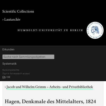
Scientific Collections
›
Lautarchiv
Erkunden
Systematik
Nutzungsrechte
Sign in for research access
EN
/
DE
›
Jacob und Wilhelm Grimm – Arbeits- und Privatbibliothek
Hagen, Denkmale des Mittelalters, 1824