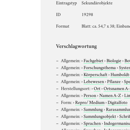
Eintragstyp
Sekundärobjekte
ID
19298
Format
Blatt: ca. 54,7 x 38; Einban
Verschlagwortung
Allgemein:
›
Fachgebiet
›
Biologie
›
Bo
Allgemein:
›
Forschungsthema
›
Syste
Allgemein:
›
Körperschaft
›
Humboldt-U
Allgemein:
›
Lebewesen
›
Pflanze
›
Sp
Herstellungsort:
›
Ort
›
Ortsnamen A
Allgemein:
›
Person
›
Namen A-Z
›
Lin
Form:
›
Repro/ Medium
›
Digitalfoto
Allgemein:
›
Sammlung
›
Rarasammlu
Allgemein:
›
Sammlungsobjekt
›
Schri
Allgemein:
›
Sprachen
›
Indogermanis
Allgemein:
›
Sprachen
›
Indogermanis