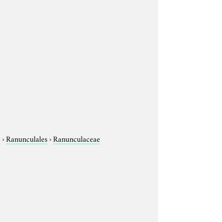
e
›
Ranunculales
›
Ranunculaceae