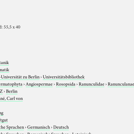
d: 55,5 x 40
tanik
matik
niversität zu Berlin
›
Universitätsbibliothek
ermatophyta
›
Angiospermae
›
Rosopsida
›
Ranunculidae
›
Ranunculana
-Z
›
Berlin
né, Carl von
ng
ftgut
che Sprachen
›
Germanisch
›
Deutsch
che Sprachen
›
Romanische Sprachen
›
Lateinisch