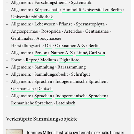
Allgemein:
›
Forschungsthema
›
Systematik
Allgemein:
›
Körperschaft
›
Humboldt-Universität zu Berlin
›
Universitätsbibliothek
Allgemein:
›
Lebewesen
›
Pflanze
›
Spermatophyta
›
Angiospermae
›
Rosopsida
›
Asteridae
›
Gentiananae
›
Gentianales
›
Apocynaceae
Herstellungsort:
›
Ort
›
Ortsnamen A-Z
›
Berlin
Allgemein:
›
Person
›
Namen A-Z
›
Linné, Carl von
Form:
›
Repro/ Medium
›
Digitalfoto
Allgemein:
›
Sammlung
›
Rarasammlung
Allgemein:
›
Sammlungsobjekt
›
Schriftgut
Allgemein:
›
Sprachen
›
Indogermanische Sprachen
›
Germanisch
›
Deutsch
Allgemein:
›
Sprachen
›
Indogermanische Sprachen
›
Romanische Sprachen
›
Lateinisch
Verknüpfte Sammlungsobjekte
Ioannes Miller: Illustratio systematis sexualis Linnaei