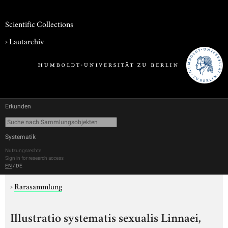
Scientific Collections
›
Lautarchiv
Erkunden
Systematik
Nutzungsrechte
Sign in for research access
EN
/
DE
›
Rarasammlung
Illustratio systematis sexualis Linnaei,