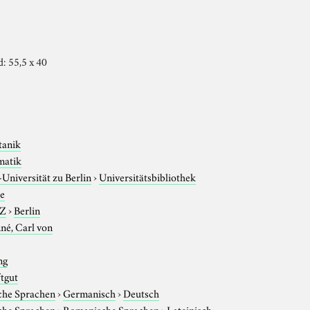
d: 55,5 x 40
tanik
matik
niversität zu Berlin
›
Universitätsbibliothek
ge
-Z
›
Berlin
né, Carl von
ng
ftgut
che Sprachen
›
Germanisch
›
Deutsch
che Sprachen
›
Romanische Sprachen
›
Lateinisch