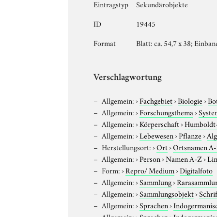
Eintragstyp
Sekundärobjekte
ID
19445
Format
Blatt: ca. 54,7 x 38; Einban
Verschlagwortung
Allgemein:
›
Fachgebiet
›
Biologie
›
Bo
Allgemein:
›
Forschungsthema
›
Syste
Allgemein:
›
Körperschaft
›
Humboldt-U
Allgemein:
›
Lebewesen
›
Pflanze
›
Al
Herstellungsort:
›
Ort
›
Ortsnamen A
Allgemein:
›
Person
›
Namen A-Z
›
Lin
Form:
›
Repro/ Medium
›
Digitalfoto
Allgemein:
›
Sammlung
›
Rarasammlu
Allgemein:
›
Sammlungsobjekt
›
Schri
Allgemein:
›
Sprachen
›
Indogermanis
Allgemein:
›
Sprachen
›
Indogermanis