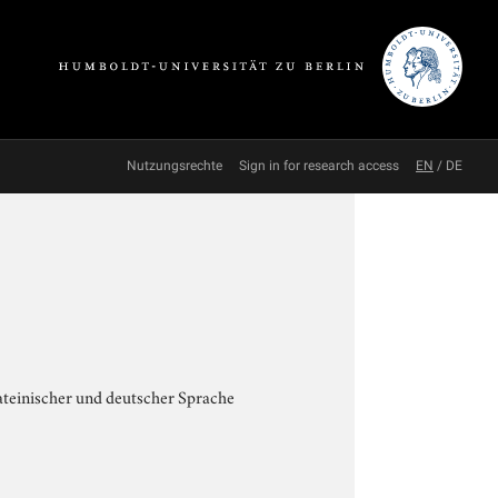
Nutzungsrechte
Sign in for research access
EN
/
DE
ateinischer und deutscher Sprache