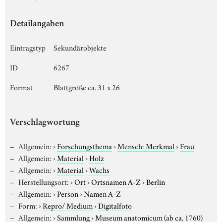
Detailangaben
Eintragstyp
Sekundärobjekte
ID
6267
Format
Blattgröße ca. 31 x 26
Verschlagwortung
Allgemein:
›
Forschungsthema
›
Mensch: Merkmal
›
Frau
Allgemein:
›
Material
›
Holz
Allgemein:
›
Material
›
Wachs
Herstellungsort:
›
Ort
›
Ortsnamen A-Z
›
Berlin
Allgemein:
›
Person
›
Namen A-Z
Form:
›
Repro/ Medium
›
Digitalfoto
Allgemein:
›
Sammlung
›
Museum anatomicum (ab ca. 1760)