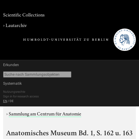
Scientific Collections
›
Lautarchiv
Erkunden
Systematik
Nutzungsrechte
Sign in for research access
EN
/
DE
›
Sammlung am Centrum für Anatomie
Anatomisches Museum Bd. 1, S. 162 u. 163