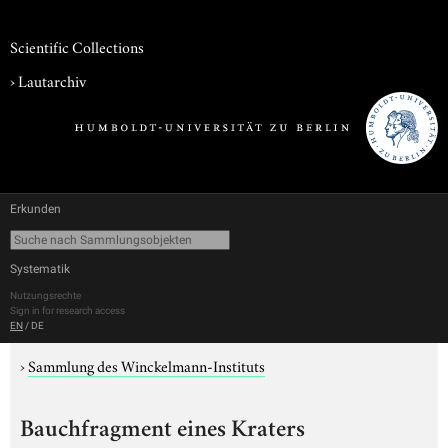
Scientific Collections
›
Lautarchiv
Erkunden
Systematik
Nutzungsrechte
Sign in for research access
EN
/
DE
›
Sammlung des Winckelmann-Instituts
Bauchfragment eines Kraters