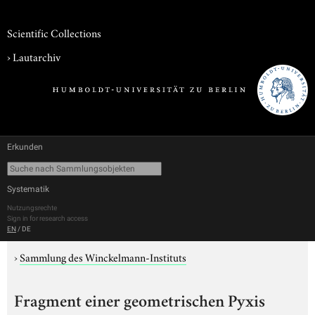
Scientific Collections
›
Lautarchiv
Erkunden
Systematik
Nutzungsrechte
Sign in for research access
EN
/
DE
›
Sammlung des Winckelmann-Instituts
Fragment einer geometrischen Pyxis