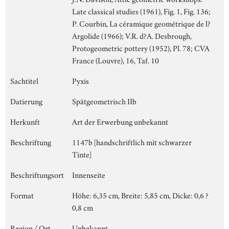
Late classical studies (1961), Fig. 1, Fig. 136;
P. Courbin, La céramique geométrique de l?
Argolide (1966); V.R. d?A. Desbrough,
Protogeometric pottery (1952), Pl. 78; CVA
France (Louvre), 16, Taf. 10
Sachtitel
Pyxis
Datierung
Spätgeometrisch IIb
Herkunft
Art der Erwerbung unbekannt
Beschriftung
1147b [handschriftlich mit schwarzer
Tinte]
Beschriftungsort
Innenseite
Format
Höhe: 6,35 cm, Breite: 5,85 cm, Dicke: 0,6 ?
0,8 cm
Region / Ort
Unbekannt