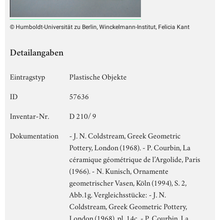
© Humboldt-Universität zu Berlin, Winckelmann-Institut, Felicia Kant
Detailangaben
Eintragstyp
Plastische Objekte
ID
57636
Inventar-Nr.
D 210/ 9
Dokumentation
- J. N. Coldstream, Greek Geometric
Pottery, London (1968). - P. Courbin, La
céramique géométrique de l’Argolide, Paris
(1966). - N. Kunisch, Ornamente
geometrischer Vasen, Köln (1994), S. 2,
Abb.1g. Vergleichsstücke: - J. N.
Coldstream, Greek Geometric Pottery,
London (1968), pl. 14c. - P. Courbin, La