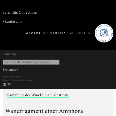
Scientific Collections
›
Lautarchiv
Erkunden
Systematik
Nutzungsrechte
Sign in for research access
EN
/
DE
›
Sammlung des Winckelmann-Instituts
Wandfragment einer Amphora