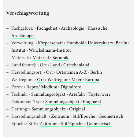
Verschlagwortung
Fachgebiet:
›
Fachgebiet
›
Archäologie
›
Klassische
Archäologie
Verwaltung:
›
Körperschaft
›
Humboldt-Universität zu Berlin
›
Institut
›
Winckelmann-Institut
Material:
›
Material
›
Keramik
Land (heute):
›
Ort
›
Land
›
Griechenland
Herstellungsort:
›
Ort
›
Ortsnamen A-Z
›
Berlin
Weltregion:
›
Ort
›
Weltregion/ Meer
›
Europa
Form:
›
Repro/ Medium
›
Digitalfoto
Technik:
›
Sammlungsobjekt
›
Artefakt
›
Töpferware
Dokument-Typ:
›
Sammlungsobjekt
›
Fragment
Gattung:
›
Sammlungsobjekt
›
Original
Darstellungsinhalt:
›
Zeitraum
›
Stil/Epoche
›
Geometrisch
Epoche/ Stil:
›
Zeitraum
›
Stil/Epoche
›
Geometrisch