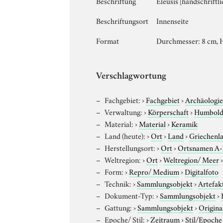
Beschriftung
Eleusis [handschriftli
Beschriftungsort
Innenseite
Format
Durchmesser: 8 cm, Hö
Verschlagwortung
Fachgebiet:
›
Fachgebiet
›
Archäologi
Verwaltung:
›
Körperschaft
›
Humboldt
Material:
›
Material
›
Keramik
Land (heute):
›
Ort
›
Land
›
Griechenl
Herstellungsort:
›
Ort
›
Ortsnamen A
Weltregion:
›
Ort
›
Weltregion/ Meer
Form:
›
Repro/ Medium
›
Digitalfoto
Technik:
›
Sammlungsobjekt
›
Artefak
Dokument-Typ:
›
Sammlungsobjekt
›
Gattung:
›
Sammlungsobjekt
›
Origina
Epoche/ Stil:
›
Zeitraum
›
Stil/Epoche