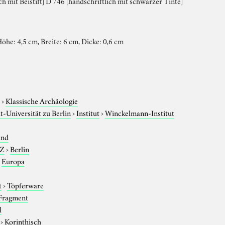
ch mit Beistift] D 746 [handschriftlich mit schwarzer Tinte]
he: 4,5 cm, Breite: 6 cm, Dicke: 0,6 cm
e
›
Klassische Archäologie
-Universität zu Berlin
›
Institut
›
Winckelmann-Institut
and
-Z
›
Berlin
›
Europa
t
›
Töpferware
Fragment
l
›
Korinthisch