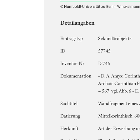
© Humboldt-Universität zu Berlin, Winckelmann-I
Detailangaben
Eintragstyp
Sekundärobjekte
ID
57745
Inventar-Nr.
D 746
Dokumentation
- D. A. Amyx, Corinth
Archaic Corinthian Po
– 567, vgl. Abb. 6 - 
Sachtitel
Wandfragment eines 
Datierung
Mittelkorinthisch, 60
Herkunft
Art der Erwerbung u