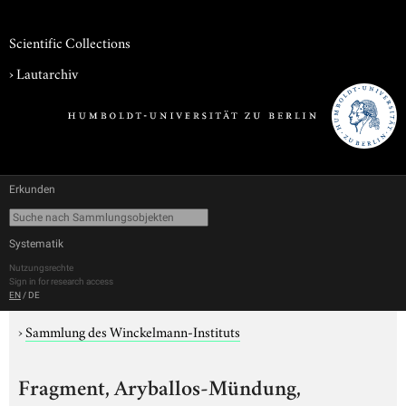
Scientific Collections
›
Lautarchiv
Erkunden
Systematik
Nutzungsrechte
Sign in for research access
EN
/
DE
›
Sammlung des Winckelmann-Instituts
Fragment, Aryballos-Mündung,