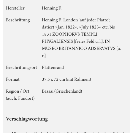
Hersteller
Henning F.
Beschriftung
Henning F., London [auf jeder Platte];
datiert »Jan. 1822«, »July 1823« etc. bis
1831 ZOOPHORVS TEMPLI
PHYGALIENSIS [freies Feld u. l.]; IN
MUSEO BRITANNICO ADSERVATVS [u.
r.]
Beschriftungsort
Plattenrand
Format
37,5 x 72 cm (mit Rahmen)
Region / Ort
Bassai (Griechenland)
(auch: Fundort)
Verschlagwortung
Allgemein:
›
Fachgebiet
›
Archäologie
›
Klassische Archäologie