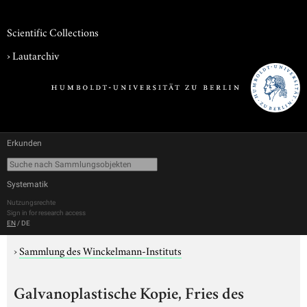
Scientific Collections
›
Lautarchiv
Erkunden
Systematik
Nutzungsrechte
Sign in for research access
EN
/
DE
›
Sammlung des Winckelmann-Instituts
Galvanoplastische Kopie, Fries des