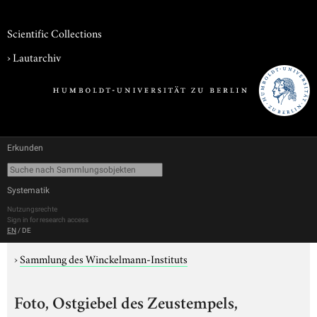
Scientific Collections
›
Lautarchiv
Erkunden
Systematik
Nutzungsrechte
Sign in for research access
EN
/
DE
›
Sammlung des Winckelmann-Instituts
Foto, Ostgiebel des Zeustempels,