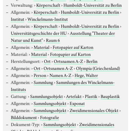
Verwaltung:
›
Körperschaft
›
Humboldt-Universität zu Berlin
Allgemein:
›
Körperschaft
›
Humboldt-Universität zu Berlin
›
Institut
›
Winckelmann-Institut
Allgemein:
›
Körperschaft
›
Humboldt-Universität zu Berlin
›
Universitätsgeschichte der HU
›
Ausstellung "Theater der
Natur und Kunst"
›
Raum 6
Allgemein:
›
Material
›
Fotopapier auf Karton
Material:
›
Material
›
Fotopapier auf Karton
Herstellungsort:
›
Ort
›
Ortsnamen A-Z
›
Berlin
Allgemein:
›
Ort
›
Ortsnamen A-Z
›
Olympia (Griechenland)
Allgemein:
›
Person
›
Namen A-Z
›
Hege, Walter
Allgemein:
›
Sammlung
›
Sammlungen des Winckelmann-
Instituts
Gattung:
›
Sammlungsobjekt
›
Artefakt
›
Plastik
›
Bauplastik
Allgemein:
›
Sammlungsobjekt
›
Exponat
Allgemein:
›
Sammlungsobjekt
›
Zweidimensionales Objekt
›
Bilddokument
›
Fotografie
Dokument-Typ:
›
Sammlungsobjekt
›
Zweidimensionales
Objekt
›
Bilddokument
›
Fotografie