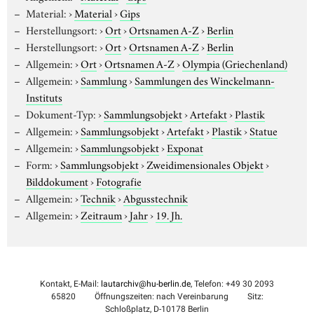
Material:
›
Material
›
Gips
Herstellungsort:
›
Ort
›
Ortsnamen A-Z
›
Berlin
Herstellungsort:
›
Ort
›
Ortsnamen A-Z
›
Berlin
Allgemein:
›
Ort
›
Ortsnamen A-Z
›
Olympia (Griechenland)
Allgemein:
›
Sammlung
›
Sammlungen des Winckelmann-
Instituts
Dokument-Typ:
›
Sammlungsobjekt
›
Artefakt
›
Plastik
Allgemein:
›
Sammlungsobjekt
›
Artefakt
›
Plastik
›
Statue
Allgemein:
›
Sammlungsobjekt
›
Exponat
Form:
›
Sammlungsobjekt
›
Zweidimensionales Objekt
›
Bilddokument
›
Fotografie
Allgemein:
›
Technik
›
Abgusstechnik
Allgemein:
›
Zeitraum
›
Jahr
›
19. Jh.
Kontakt, E-Mail:
lautarchiv@hu-berlin.de
, Telefon: +49 30 2093
65820
Öffnungszeiten: nach Vereinbarung
Sitz:
Schloßplatz, D-10178 Berlin