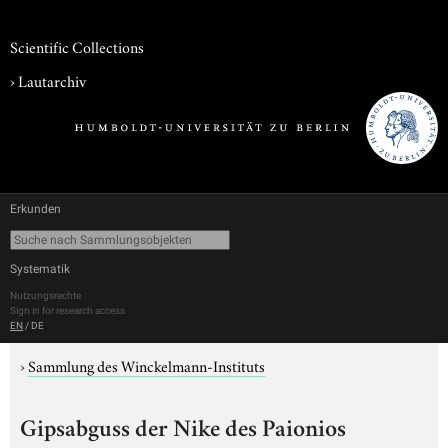
Scientific Collections
›
Lautarchiv
Erkunden
Systematik
Nutzungsrechte
Sign in for research access
EN
/
DE
›
Sammlung des Winckelmann-Instituts
Gipsabguss der Nike des Paionios