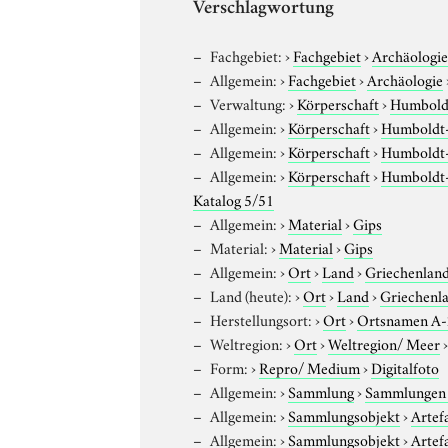
Verschlagwortung
Fachgebiet:
›
Fachgebiet
›
Archäologi
Allgemein:
›
Fachgebiet
›
Archäologie
Verwaltung:
›
Körperschaft
›
Humboldt
Allgemein:
›
Körperschaft
›
Humboldt-U
Allgemein:
›
Körperschaft
›
Humboldt-U
Allgemein:
›
Körperschaft
›
Humboldt-U
Katalog 5/51
Allgemein:
›
Material
›
Gips
Material:
›
Material
›
Gips
Allgemein:
›
Ort
›
Land
›
Griechenlan
Land (heute):
›
Ort
›
Land
›
Griechenl
Herstellungsort:
›
Ort
›
Ortsnamen A
Weltregion:
›
Ort
›
Weltregion/ Meer
Form:
›
Repro/ Medium
›
Digitalfoto
Allgemein:
›
Sammlung
›
Sammlungen 
Allgemein:
›
Sammlungsobjekt
›
Artef
Allgemein:
›
Sammlungsobjekt
›
Artef