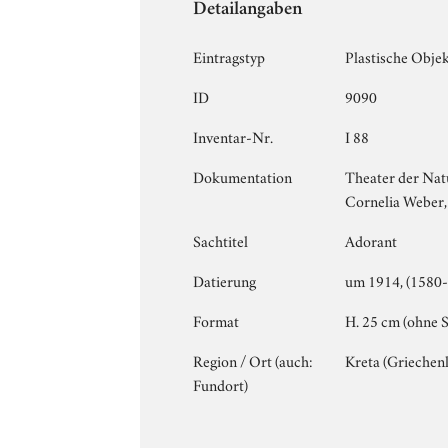
Detailangaben
Eintragstyp
Plastische Obje
ID
9090
Inventar-Nr.
I 88
Dokumentation
Theater der Nat
Cornelia Weber, 
Sachtitel
Adorant
Datierung
um 1914, (1580-
Format
H. 25 cm (ohne S
Region / Ort (auch:
Kreta (Griechen
Fundort)