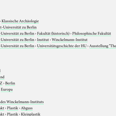
e
›
Klassische Archäologie
-Universität zu Berlin
niversität zu Berlin
›
Fakultät (historisch)
›
Philosophische Fakultät
niversität zu Berlin
›
Institut
›
Winckelmann-Institut
niversität zu Berlin
›
Universitätsgeschichte der HU
›
Ausstellung "Th
d
and
-Z
›
Berlin
›
Europa
des Winckelmann-Instituts
akt
›
Plastik
›
Abguss
akt
›
Plastik
›
Kleinplastik