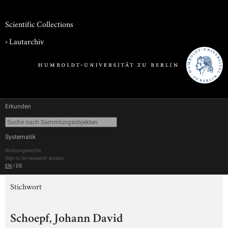
Scientific Collections
›
Lautarchiv
Erkunden
Systematik
Nutzungsrechte
Sign in for research access
EN
/
DE
Stichwort
Schoepf, Johann David