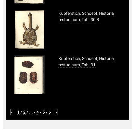
Kupferstich, Schoepf, Historia
testudinum, Tab. 30 B
Kupferstich, Schoepf, Historia
testudinum, Tab. 31
‹
1
/
2
/
...
/
4
/
5
/
6
›