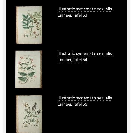
Illustratio systematis sexualis
Linnaei, Tafel 53
Illustratio systematis sexualis
Linnaei, Tafel 54
Illustratio systematis sexualis
Linnaei, Tafel 55