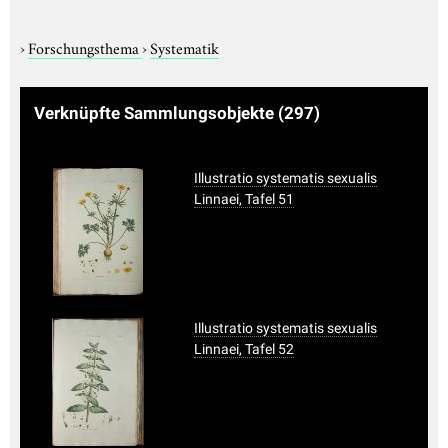
›
Forschungsthema
›
Systematik
Verknüpfte Sammlungsobjekte
(297)
Illustratio systematis sexualis
Linnaei, Tafel 51
Illustratio systematis sexualis
Linnaei, Tafel 52