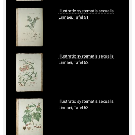
Illustratio systematis sexualis
Linnaei, Tafel 61
Illustratio systematis sexualis
Linnaei, Tafel 62
Illustratio systematis sexualis
Linnaei, Tafel 63