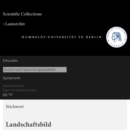
Scientific Collections
›
Lautarchiv
Erkunden
Systematik
Nutzungsrechte
Sign in for research access
EN
/
DE
Stichwort
Landschaftsbild