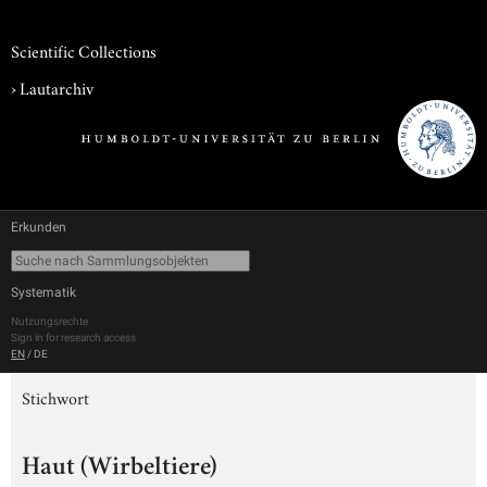
Scientific Collections
›
Lautarchiv
Erkunden
Systematik
Nutzungsrechte
Sign in for research access
EN
/
DE
Stichwort
Haut (Wirbeltiere)